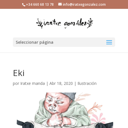
+34 660 68 13 78
info@iratxegonzalez.com
Seleccionar página
Eki
por
Iratxe manda
|
Abr 18, 2020
|
Ilustración