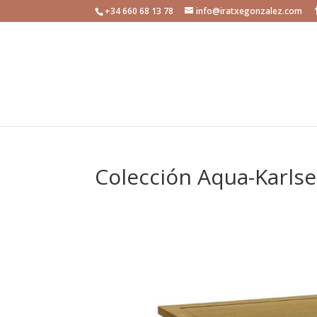
+34 660 68 13 78
info@iratxegonzalez.com
Colección Aqua-Karls