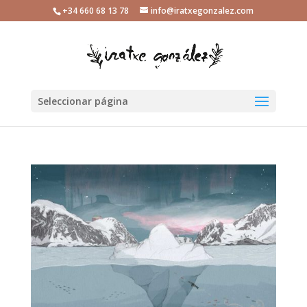
+34 660 68 13 78
info@iratxegonzalez.com
Seleccionar página